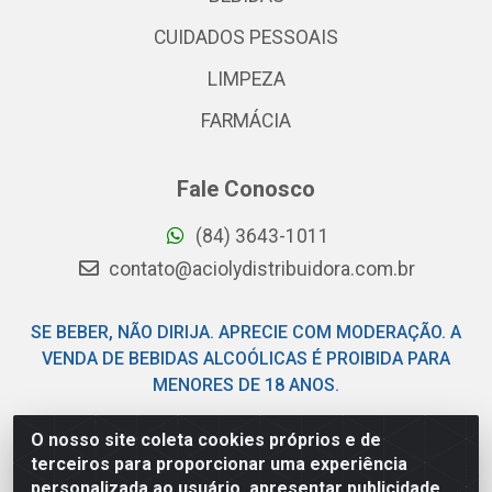
CUIDADOS PESSOAIS
LIMPEZA
FARMÁCIA
Fale Conosco
(84) 3643-1011
contato@aciolydistribuidora.com.br
SE BEBER, NÃO DIRIJA. APRECIE COM MODERAÇÃO. A
VENDA DE BEBIDAS ALCOÓLICAS É PROIBIDA PARA
MENORES DE 18 ANOS.
O nosso site coleta cookies próprios e de
Acioly Distribuidora - Av Piloto Pereira Tim - Parque de
terceiros para proporcionar uma experiência
Exposições - Parnamirim/RN - CEP 59146-480 - CNPJ
personalizada ao usuário, apresentar publicidade