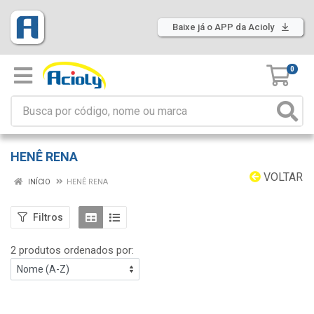
Baixe já o APP da Acioly
0
HENÊ RENA
VOLTAR
INÍCIO
HENÊ RENA
Filtros
2 produtos ordenados por: