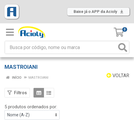
Baixe já o APP da Acioly
0
MASTROIANI
VOLTAR
INÍCIO
MASTROIANI
Filtros
5 produtos ordenados por: