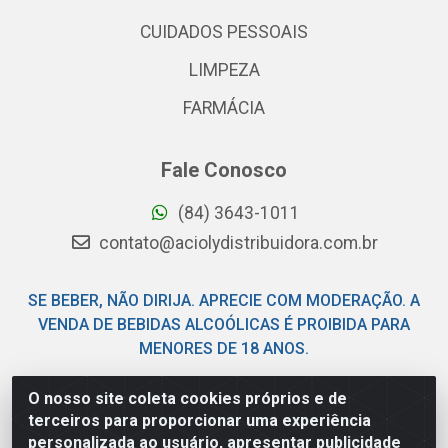
CUIDADOS PESSOAIS
LIMPEZA
FARMÁCIA
Fale Conosco
(84) 3643-1011
contato@aciolydistribuidora.com.br
SE BEBER, NÃO DIRIJA. APRECIE COM MODERAÇÃO. A
VENDA DE BEBIDAS ALCOÓLICAS É PROIBIDA PARA
MENORES DE 18 ANOS.
O nosso site coleta cookies próprios e de
Acioly Distribuidora - Av Piloto Pereira Tim - Parque de
terceiros para proporcionar uma experiência
Exposições - Parnamirim/RN - CEP 59146-480 - CNPJ
personalizada ao usuário, apresentar publicidade