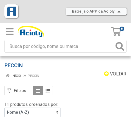
Baixe já o APP da Acioly
0
PECCIN
VOLTAR
INÍCIO
PECCIN
Filtros
11 produtos ordenados por: