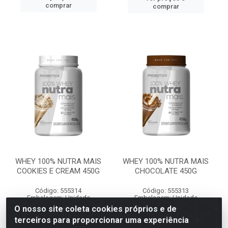
comprar
comprar
WHEY 100% NUTRA MAIS
WHEY 100% NUTRA MAIS
COOKIES E CREAM 450G
CHOCOLATE 450G
Código: 555314
Código: 555313
Embalagem: Unidade
Embalagem: Unidade
Caixa contém 4 unidade(s)
Caixa contém 4 unidade(s)
O nosso site coleta cookies próprios e de
EAN: 7899941203662
EAN: 7899941203655
terceiros para proporcionar uma experiência