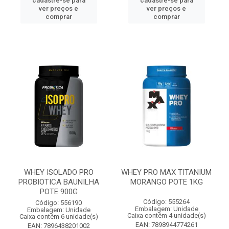
cadastre-se para
cadastre-se para
ver preços e
ver preços e
comprar
comprar
WHEY ISOLADO PRO
WHEY PRO MAX TITANIUM
PROBIOTICA BAUNILHA
MORANGO POTE 1KG
POTE 900G
Código: 555264
Código: 556190
Embalagem: Unidade
Embalagem: Unidade
Caixa contém 4 unidade(s)
Caixa contém 6 unidade(s)
EAN: 7898944774261
EAN: 7896438201002