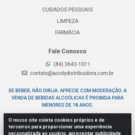
CUIDADOS PESSOAIS
LIMPEZA
FARMÁCIA
Fale Conosco
(84) 3643-1011
contato@aciolydistribuidora.com.br
SE BEBER, NÃO DIRIJA. APRECIE COM MODERAÇÃO. A
VENDA DE BEBIDAS ALCOÓLICAS É PROIBIDA PARA
MENORES DE 18 ANOS.
O nosso site coleta cookies próprios e de
Acioly Distribuidora - Av Piloto Pereira Tim - Parque de
terceiros para proporcionar uma experiência
Exposições - Parnamirim/RN - CEP 59146-480 - CNPJ
personalizada ao usuário, apresentar publicidade