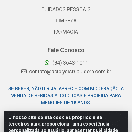
CUIDADOS PESSOAIS
LIMPEZA
FARMÁCIA
Fale Conosco
(84) 3643-1011
contato@aciolydistribuidora.com.br
SE BEBER, NÃO DIRIJA. APRECIE COM MODERAÇÃO. A
VENDA DE BEBIDAS ALCOÓLICAS É PROIBIDA PARA
MENORES DE 18 ANOS.
O nosso site coleta cookies próprios e de
Acioly Distribuidora - Av Piloto Pereira Tim - Parque de
terceiros para proporcionar uma experiência
Exposições - Parnamirim/RN - CEP 59146-480 - CNPJ
personalizada ao usuário, apresentar publicidade