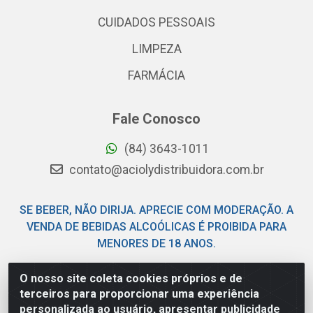
CUIDADOS PESSOAIS
LIMPEZA
FARMÁCIA
Fale Conosco
(84) 3643-1011
contato@aciolydistribuidora.com.br
SE BEBER, NÃO DIRIJA. APRECIE COM MODERAÇÃO. A
VENDA DE BEBIDAS ALCOÓLICAS É PROIBIDA PARA
MENORES DE 18 ANOS.
O nosso site coleta cookies próprios e de
Acioly Distribuidora - Av Piloto Pereira Tim - Parque de
terceiros para proporcionar uma experiência
Exposições - Parnamirim/RN - CEP 59146-480 - CNPJ
personalizada ao usuário, apresentar publicidade