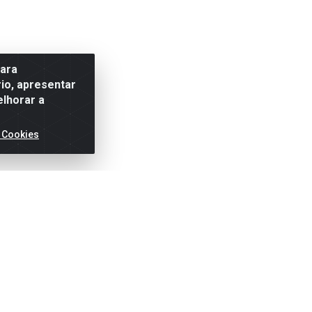
para
io, apresentar
elhorar a
 Cookies