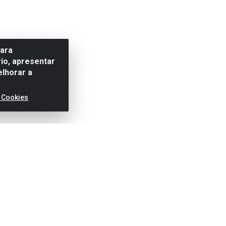
para
io, apresentar
elhorar a
 Cookies