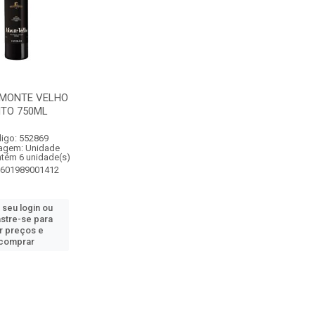
 MONTE VELHO
NTO 750ML
igo: 552869
agem: Unidade
ntém 6 unidade(s)
5601989001412
 seu login ou
stre-se para
r preços e
comprar