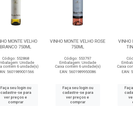
NHO MONTE VELHO
VINHO MONTE VELHO ROSE
VINHO
BRANCO 750ML
750ML
TI
Código: 552868
Código: 553797
Cód
mbalagem: Unidade
Embalagem: Unidade
Embal
xa contém 6 unidade(s)
Caixa contém 6 unidade(s)
Caixa co
AN: 5601989001566
EAN: 5601989950086
EAN: 
Faça seu login ou
Faça seu login ou
Faça
cadastre-se para
cadastre-se para
cada
ver preços e
ver preços e
ve
comprar
comprar