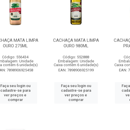
HAÇA MATA LIMPA
CACHAÇA MATA LIMPA
CACHAÇ
OURO 275ML
OURO 980ML
PR
Código: 556434
Código: 552888
Cód
mbalagem: Unidade
Embalagem: Unidade
Embal
xa contém 6 unidade(s)
Caixa contém 6 unidade(s)
Caixa co
AN: 7898906925458
EAN: 7898906925199
EAN: 
Faça seu login ou
Faça seu login ou
Faça
cadastre-se para
cadastre-se para
cada
ver preços e
ver preços e
ve
comprar
comprar