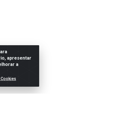
para
io, apresentar
elhorar a
 Cookies