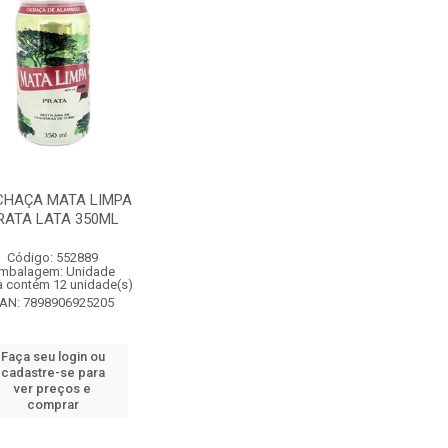
HAÇA MATA LIMPA
RATA LATA 350ML
Código: 552889
mbalagem: Unidade
a contém 12 unidade(s)
AN: 7898906925205
Faça seu login ou
cadastre-se para
ver preços e
comprar