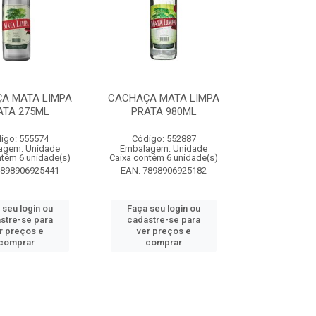
A MATA LIMPA
CACHAÇA MATA LIMPA
ATA 275ML
PRATA 980ML
igo: 555574
Código: 552887
agem: Unidade
Embalagem: Unidade
ntém 6 unidade(s)
Caixa contém 6 unidade(s)
7898906925441
EAN: 7898906925182
 seu login ou
Faça seu login ou
stre-se para
cadastre-se para
r preços e
ver preços e
comprar
comprar