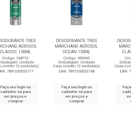
ESODORANTE TRES
DESODORANTE TRES
DESOD
RCHAND AEROSOL
MARCHAND AEROSOL
MARC
CLASSIC 150ML
OCEAN 150ML
CLA
Código: 548712
Código: 999445
Cód
mbalagem: Unidade
Embalagem: Unidade
Embal
a contém 12 unidade(s)
Caixa contém 12 unidade(s)
Caixa con
AN: 7891350033717
EAN: 7891350033748
EAN: 
Faça seu login ou
Faça seu login ou
Faça
cadastre-se para
cadastre-se para
cada
ver preços e
ver preços e
ve
comprar
comprar