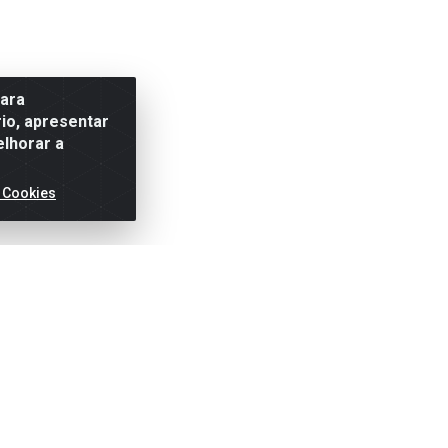
para
io, apresentar
elhorar a
 Cookies