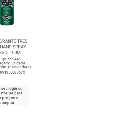
ORANTE TRES
HAND SPRAY
SSIC 100ML
igo: 999446
agem: Unidade
tém 12 unidade(s)
7891350033670
 seu login ou
stre-se para
r preços e
comprar