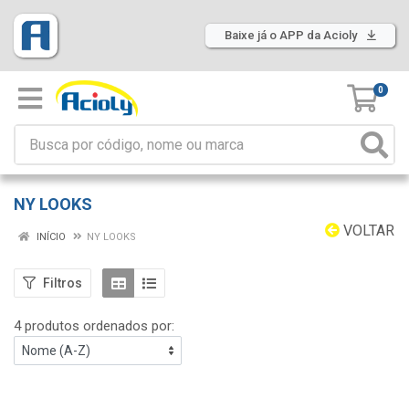
Baixe já o APP da Acioly
0
NY LOOKS
VOLTAR
INÍCIO
NY LOOKS
Filtros
4 produtos ordenados por: