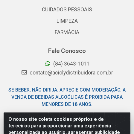
CUIDADOS PESSOAIS
LIMPEZA
FARMÁCIA
Fale Conosco
(84) 3643-1011
contato@aciolydistribuidora.com.br
SE BEBER, NÃO DIRIJA. APRECIE COM MODERAÇÃO. A
VENDA DE BEBIDAS ALCOÓLICAS É PROIBIDA PARA
MENORES DE 18 ANOS.
O nosso site coleta cookies próprios e de
Acioly Distribuidora - Av Piloto Pereira Tim - Parque de
terceiros para proporcionar uma experiência
Exposições - Parnamirim/RN - CEP 59146-480 - CNPJ
personalizada ao usuário, apresentar publicidade