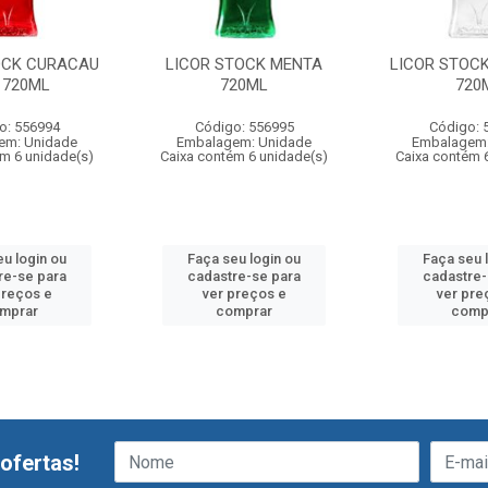
OCK CURACAU
LICOR STOCK MENTA
LICOR STOC
 720ML
720ML
720
o: 556994
Código: 556995
Código: 
em: Unidade
Embalagem: Unidade
Embalagem:
ém 6 unidade(s)
Caixa contém 6 unidade(s)
Caixa contém 
eu login ou
Faça seu login ou
Faça seu 
re-se para
cadastre-se para
cadastre-
preços e
ver preços e
ver pre
mprar
comprar
comp
ofertas!