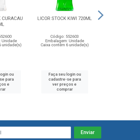
K CURACAU
LICOR STOCK KIWI 720ML
LICOR STOCK 
ML
720ML
552600
Código: 552603
Código: 55
 Unidade
Embalagem: Unidade
Embalagem: U
6 unidade(s)
Caixa contém 6 unidade(s)
Caixa contém 6 u
login ou
Faça seu login ou
Faça seu log
se para
cadastre-se para
cadastre-se
ços e
ver preços e
ver preços
rar
comprar
compra