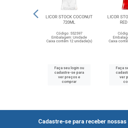
 BALLENA COCO
LICOR STOCK COCONUT
LICOR ST
750ML
720ML
RED
digo: 557007
Código: 552597
Códig
agem: Unidade
Embalagem: Unidade
Embalag
ntém 6 unidade(s)
Caixa contém 12 unidade(s)
Caixa cont
 seu login ou
Faça seu login ou
Faça s
astre-se para
cadastre-se para
cadast
er preços e
ver preços e
ver 
comprar
comprar
co
Cadastre-se para receber nossas 