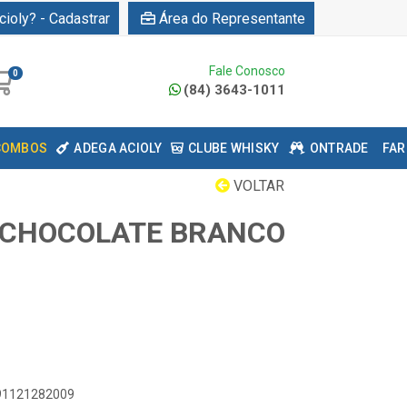
cioly? - Cadastrar
Área do Representante
Fale Conosco
0
(84) 3643-1011
COMBOS
ADEGA ACIOLY
CLUBE WHISKY
ONTRADE
FAR
VOLTAR
 CHOCOLATE BRANCO
891121282009