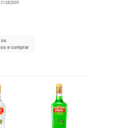
1121282009
 ou
ços e comprar