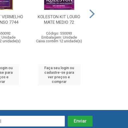
T VERMELHO
KOLESTON KIT LOURO
KOLESTON KIT
NSO 7744
MATE MEDIO 72
PURPURA 
550092
Código: 550093
Código: 55
 Unidade
Embalagem: Unidade
Embalagem: U
2 unidade(s)
Caixa contém 12 unidade(s)
Caixa contém 12 u
login ou
Faça seu login ou
Faça seu log
se para
cadastre-se para
cadastre-se
ços e
ver preços e
ver preços
rar
comprar
compra