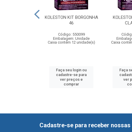
TON KIT PRETO
KOLESTON KIT BORGONHA
KOLESTO
ZULADO 28
46
CL
digo: 550063
Código: 550099
Códig
agem: Unidade
Embalagem: Unidade
Embalag
ntém 12 unidade(s)
Caixa contém 12 unidade(s)
Caixa conté
 seu login ou
Faça seu login ou
Faça s
astre-se para
cadastre-se para
cadast
er preços e
ver preços e
ver 
comprar
comprar
co
Cadastre-se para receber nossas 