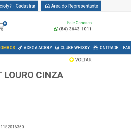
cioly? - Cadastrar
Área do Representante
Fale Conosco
0
(84) 3643-1011
COMBOS
ADEGA ACIOLY
CLUBE WHISKY
ONTRADE
FAR
VOLTAR
T LOURO CINZA
891182016360