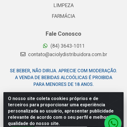
LIMPEZA
FARMÁCIA
Fale Conosco
(84) 3643-1011
contato@aciolydistribuidora.com.br
SE BEBER, NÃO DIRIJA. APRECIE COM MODERAÇÃO.
A VENDA DE BEBIDAS ALCOÓLICAS É PROIBIDA
PARA MENORES DE 18 ANOS.
O nosso site coleta cookies próprios e de
Acioly Distribuidora - Av Piloto Pereira Tim - Parque de
terceiros para proporcionar uma experiência
Exposições - Parnamirim/RN - CEP 59146-480 - CNPJ
personalizada ao usuário, apresentar publicidade
06.029.901/0001-92
relevante de acordo com o seu perfil e melhorar a
qualidade do nosso site.