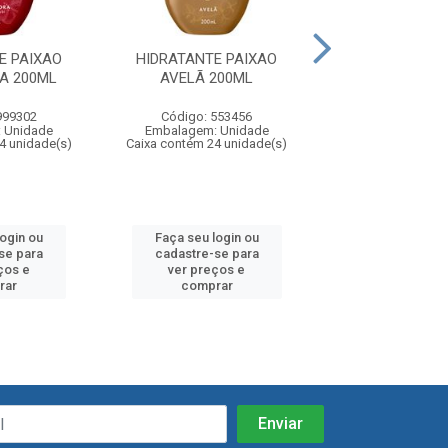
E PAIXAO
HIDRATANTE PAIXAO
HIDRATANTE PAI
A 200ML
AVELÃ 200ML
BAUNILHA 2
999302
Código: 553456
Código: 553
 Unidade
Embalagem: Unidade
Embalagem: U
4 unidade(s)
Caixa contém 24 unidade(s)
Caixa contém 24 u
login ou
Faça seu login ou
Faça seu log
se para
cadastre-se para
cadastre-se 
ços e
ver preços e
ver preços
rar
comprar
comprar