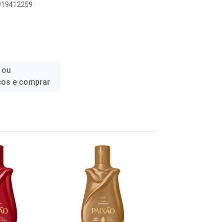
8919412259
 ou
ços e comprar