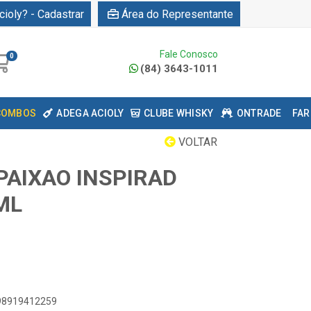
cioly? - Cadastrar
Área do Representante
Fale Conosco
0
(84) 3643-1011
COMBOS
ADEGA ACIOLY
CLUBE WHISKY
ONTRADE
FAR
VOLTAR
PAIXAO INSPIRAD
ML
898919412259