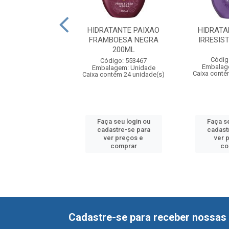
TANTE PAIXAO
HIDRATANTE PAIXAO
HIDRATA
BOESA NEGRA
FRAMBOESA NEGRA
IRRESIS
200ML
200ML
Códig
digo: 550497
Código: 553467
Embalag
agem: Unidade
Embalagem: Unidade
Caixa conté
ntém 12 unidade(s)
Caixa contém 24 unidade(s)
 seu login ou
Faça seu login ou
Faça se
astre-se para
cadastre-se para
cadast
er preços e
ver preços e
ver 
comprar
comprar
co
Cadastre-se para receber nossas 