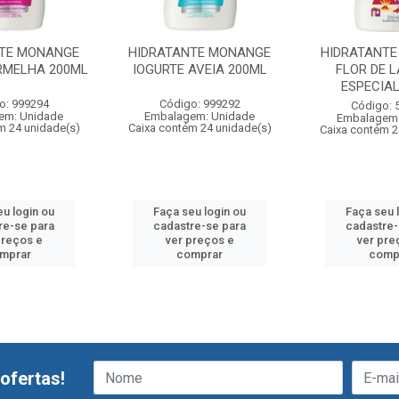
NTE MONANGE
HIDRATANTE MONANGE
HIDRATANT
RMELHA 200ML
IOGURTE AVEIA 200ML
FLOR DE 
ESPECIAL
o: 999294
Código: 999292
Código: 
em: Unidade
Embalagem: Unidade
Embalagem:
m 24 unidade(s)
Caixa contém 24 unidade(s)
Caixa contém 2
eu login ou
Faça seu login ou
Faça seu 
re-se para
cadastre-se para
cadastre-
preços e
ver preços e
ver pre
mprar
comprar
comp
ofertas!