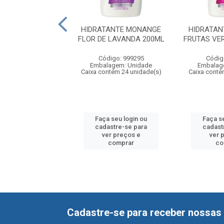
 HIDRATANTE
HIDRATANTE MONANGE
HIDRATA
GE PELE EXTRA
FLOR DE LAVANDA 200ML
FRUTAS VE
SECA
ML+HIDRATANTE
Código: 999295
Códig
Embalagem: Unidade
Embalag
7...
digo: 556349
Caixa contém 24 unidade(s)
Caixa conté
agem: Unidade
ntém 6 unidade(s)
 seu login ou
Faça seu login ou
Faça s
astre-se para
cadastre-se para
cadast
er preços e
ver preços e
ver 
comprar
comprar
co
Cadastre-se para receber nossas 