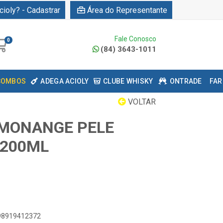
cioly? - Cadastrar
Área do Representante
Fale Conosco
0
(84) 3643-1011
COMBOS
ADEGA ACIOLY
CLUBE WHISKY
ONTRADE
FAR
VOLTAR
 MONANGE PELE
 200ML
898919412372