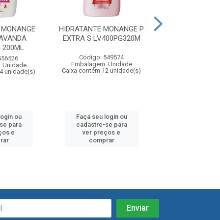
E MONANGE
HIDRATANTE MONANGE P
HIDRATANTE 
LAVANDA
EXTRA S LV400PG320M
DETOX 40
 200ML
Código: 549574
Código: 55
556526
Embalagem: Unidade
Embalagem: U
 Unidade
Caixa contém 12 unidade(s)
Caixa contém 12 u
4 unidade(s)
login ou
Faça seu login ou
Faça seu log
se para
cadastre-se para
cadastre-se
ços e
ver preços e
ver preços
rar
comprar
compra