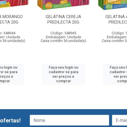
A MORANGO
GELATINA CEREJA
GELATINA 
LECTA 20G
PREDILECTA 20G
PREDILEC
o: 548944
Código: 548945
Código: 
em: Unidade
Embalagem: Unidade
Embalagem:
m 36 unidade(s)
Caixa contém 36 unidade(s)
Caixa contém 3
u login ou
Faça seu login ou
Faça seu 
re-se para
cadastre-se para
cadastre-
preços e
ver preços e
ver pre
mprar
comprar
comp
ofertas!