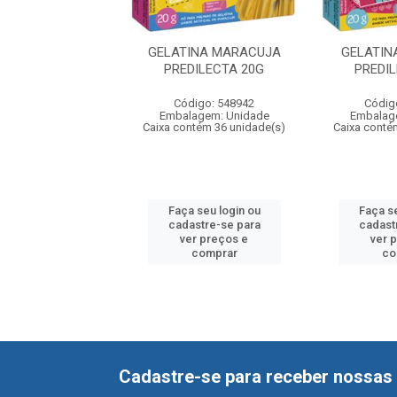
ATINA LIMAO
GELATINA MARACUJA
GELATIN
DILECTA 20G
PREDILECTA 20G
PREDI
digo: 548947
Código: 548942
Códig
agem: Unidade
Embalagem: Unidade
Embalag
ntém 36 unidade(s)
Caixa contém 36 unidade(s)
Caixa conté
 seu login ou
Faça seu login ou
Faça se
astre-se para
cadastre-se para
cadast
er preços e
ver preços e
ver 
comprar
comprar
co
Cadastre-se para receber nossas 