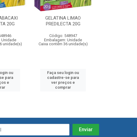
ABACAXI
GELATINA LIMAO
GELATINA MA
TA 20G
PREDILECTA 20G
PREDILECTA
548946
Código: 548947
Código: 548
 Unidade
Embalagem: Unidade
Embalagem: U
6 unidade(s)
Caixa contém 36 unidade(s)
Caixa contém 36 u
login ou
Faça seu login ou
Faça seu log
se para
cadastre-se para
cadastre-se 
ços e
ver preços e
ver preços
rar
comprar
comprar