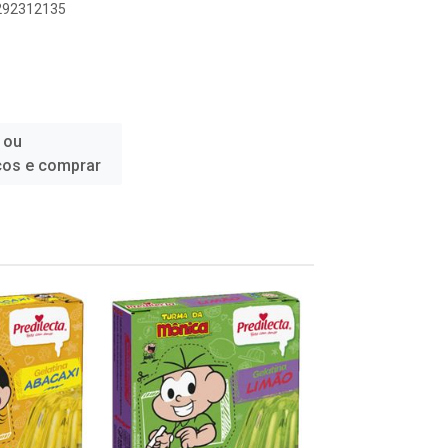
6292312135
 ou
ços e comprar