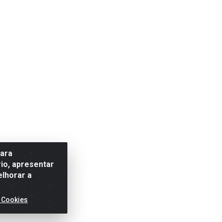
para
io, apresentar
elhorar a
 Cookies