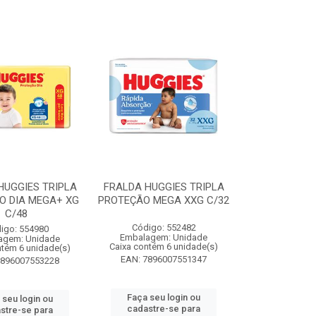
HUGGIES TRIPLA
FRALDA HUGGIES TRIPLA
O DIA MEGA+ XG
PROTEÇÃO MEGA XXG C/32
C/48
Código: 552482
igo: 554980
Embalagem: Unidade
agem: Unidade
Caixa contém 6 unidade(s)
ntém 6 unidade(s)
EAN: 7896007551347
7896007553228
Faça seu login ou
 seu login ou
cadastre-se para
stre-se para