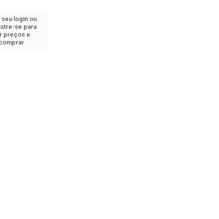
 seu login ou
stre-se para
r preços e
comprar