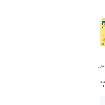
JUM
E
Caix
E