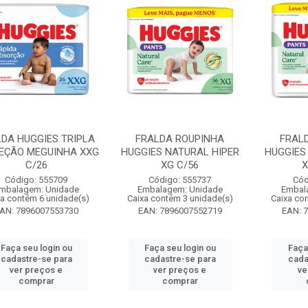
DA HUGGIES TRIPLA
FRALDA ROUPINHA
FRAL
EÇÃO MEGUINHA XXG
HUGGIES NATURAL HIPER
HUGGIES
C/26
XG C/56
X
Código: 555709
Código: 555737
Cód
mbalagem: Unidade
Embalagem: Unidade
Embal
xa contém 6 unidade(s)
Caixa contém 3 unidade(s)
Caixa co
AN: 7896007553730
EAN: 7896007552719
EAN: 
Faça seu login ou
Faça seu login ou
Faça
cadastre-se para
cadastre-se para
cada
ver preços e
ver preços e
ve
comprar
comprar