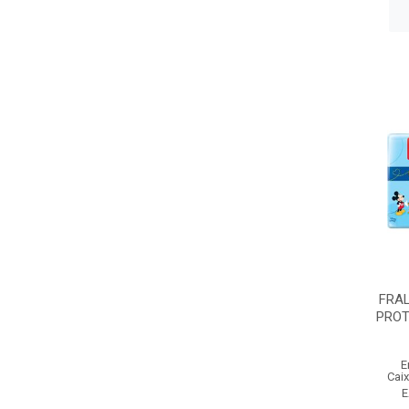
FRAL
PROT
E
Cai
E