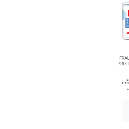
FRAL
PROT
E
Cai
E