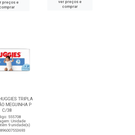
ver preços e
r preços e
comprar
comprar
HUGGIES TRIPLA
ÃO MEGUINHA P
C/38
igo: 555708
agem: Unidade
ntém 9 unidade(s)
7896007553693