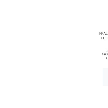
FRAL
LIT
E
Cai
E