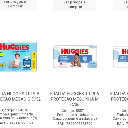
ver preços e
ver preços e
ve
comprar
comprar
DA HUGGIES TRIPLA
FRALDA HUGGIES TRIPLA
FRALDA 
EÇÃO MEGÃO G C/52
PROTEÇÃO MEGUINHA M
PROTEÇ
C/36
Código: 554576
Código: 555711
Cód
mbalagem: Unidade
Embalagem: Unidade
Embal
xa contém 4 unidade(s)
Caixa contém 6 unidade(s)
Caixa co
AN: 7896007553150
EAN: 7896007553709
EAN: 