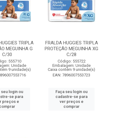
HUGGIES TRIPLA
FRALDA HUGGIES TRIPLA
ÃO MEGUINHA G
PROTEÇÃO MEGUINHA XG
C/30
C/28
igo: 555710
Código: 555722
agem: Unidade
Embalagem: Unidade
ntém 9 unidade(s)
Caixa contém 9 unidade(s)
7896007553716
EAN: 7896007553723
 seu login ou
Faça seu login ou
stre-se para
cadastre-se para
r preços e
ver preços e
comprar
comprar