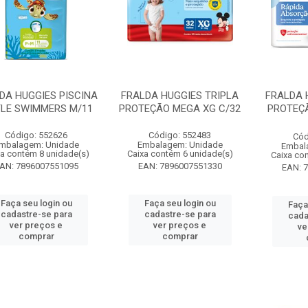
DA HUGGIES PISCINA
FRALDA HUGGIES TRIPLA
FRALDA 
TLE SWIMMERS M/11
PROTEÇÃO MEGA XG C/32
PROTEÇ
Código: 552626
Código: 552483
Cód
mbalagem: Unidade
Embalagem: Unidade
Embal
xa contém 8 unidade(s)
Caixa contém 6 unidade(s)
Caixa co
AN: 7896007551095
EAN: 7896007551330
EAN: 
Faça seu login ou
Faça seu login ou
Faça
cadastre-se para
cadastre-se para
cada
ver preços e
ver preços e
ve
comprar
comprar