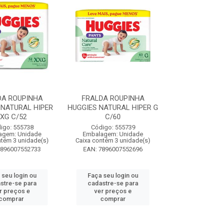
DA ROUPINHA
FRALDA ROUPINHA
 NATURAL HIPER
HUGGIES NATURAL HIPER G
XG C/52
C/60
igo: 555738
Código: 555739
agem: Unidade
Embalagem: Unidade
ntém 3 unidade(s)
Caixa contém 3 unidade(s)
7896007552733
EAN: 7896007552696
 seu login ou
Faça seu login ou
stre-se para
cadastre-se para
r preços e
ver preços e
comprar
comprar