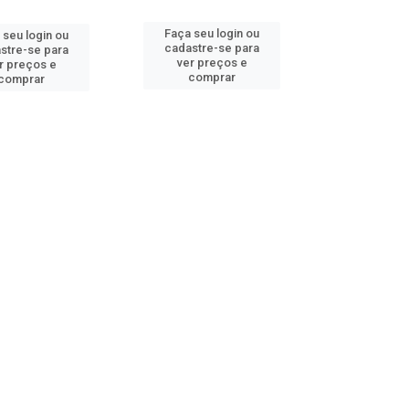
Faça seu login ou
 seu login ou
cadastre-se para
stre-se para
ver preços e
r preços e
comprar
comprar