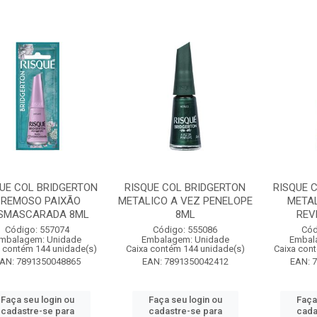
UE COL BRIDGERTON
RISQUE COL BRIDGERTON
RISQUE 
REMOSO PAIXÃO
METALICO A VEZ PENELOPE
META
SMASCARADA 8ML
8ML
REV
Código: 557074
Código: 555086
Cód
mbalagem: Unidade
Embalagem: Unidade
Embal
 contém 144 unidade(s)
Caixa contém 144 unidade(s)
Caixa con
AN: 7891350048865
EAN: 7891350042412
EAN: 
Faça seu login ou
Faça seu login ou
Faça
cadastre-se para
cadastre-se para
cada