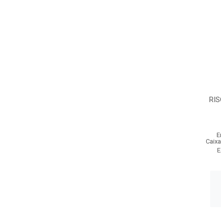
RIS
E
Caixa
E