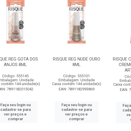
QUE REG GOTA DOS
RISQUE REG NUDE OURO
RISQUE 
ANJOS 8ML
8ML
CREM
AR
Código: 555145
Código: 555101
Cód
mbalagem: Unidade
Embalagem: Unidade
Embal
 contém 144 unidade(s)
Caixa contém 144 unidade(s)
Caixa con
AN: 7891182015042
EAN: 7891182993869
EAN: 
Faça seu login ou
Faça seu login ou
Faça
cadastre-se para
cadastre-se para
cada
ver preços e
ver preços e
ve
comprar
comprar