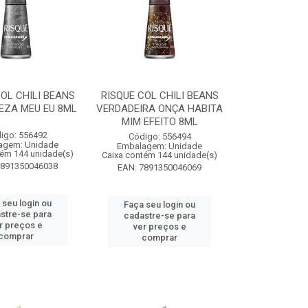
OL CHILI BEANS
RISQUE COL CHILI BEANS
EZA MEU EU 8ML
VERDADEIRA ONÇA HABITA
MIM EFEITO 8ML
igo: 556492
Código: 556494
agem: Unidade
Embalagem: Unidade
tém 144 unidade(s)
Caixa contém 144 unidade(s)
7891350046038
EAN: 7891350046069
 seu login ou
Faça seu login ou
stre-se para
cadastre-se para
r preços e
ver preços e
comprar
comprar