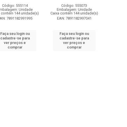
Código: 555114
Código: 555073
mbalagem: Unidade
Embalagem: Unidade
 contém 144 unidade(s)
Caixa contém 144 unidade(s)
AN: 7891182991995
EAN: 7891182997041
Faça seu login ou
Faça seu login ou
cadastre-se para
cadastre-se para
ver preços e
ver preços e
comprar
comprar