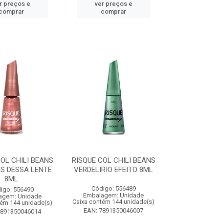
r preços e
ver preços e
comprar
comprar
OL CHILI BEANS
RISQUE COL CHILI BEANS
S DESSA LENTE
VERDELIRIO EFEITO 8ML
8ML
Código: 556489
igo: 556490
Embalagem: Unidade
agem: Unidade
Caixa contém 144 unidade(s)
tém 144 unidade(s)
EAN: 7891350046007
7891350046014