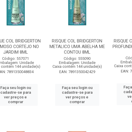
UE COL BRIDGERTON
RISQUE COL BRIDGERTON
RISQUE C
MOSO CORTEJO NO
METALICO UMA ABELHA ME
PROFUND
JARDIM 8ML
CONTOU 8ML
Cód
Código: 557071
Código: 555090
Embal
mbalagem: Unidade
Embalagem: Unidade
Caixa con
 contém 144 unidade(s)
Caixa contém 144 unidade(s)
EAN: 
AN: 7891350048834
EAN: 7891350042429
Faça
Faça seu login ou
Faça seu login ou
cada
cadastre-se para
cadastre-se para
ve
ver preços e
ver preços e
comprar
comprar