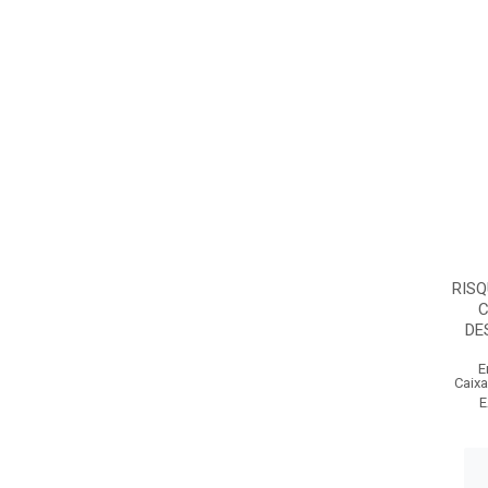
RISQ
C
DE
E
Caixa
E