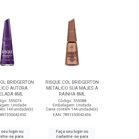
COL BRIDGERTON
RISQUE COL BRIDGERTON
LICO AUTORA
METALICO SUA MAJES A
ELADA 8ML
RAINHA 8ML
igo: 555074
Código: 555088
agem: Unidade
Embalagem: Unidade
tém 144 unidade(s)
Caixa contém 144 unidade(s)
7891350042450
EAN: 7891350042436
 seu login ou
Faça seu login ou
stre-se para
cadastre-se para