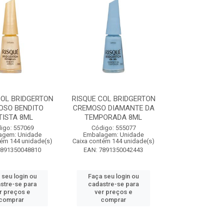
COL BRIDGERTON
RISQUE COL BRIDGERTON
OSO BENDITO
CREMOSO DIAMANTE DA
TISTA 8ML
TEMPORADA 8ML
igo: 557069
Código: 555077
agem: Unidade
Embalagem: Unidade
tém 144 unidade(s)
Caixa contém 144 unidade(s)
7891350048810
EAN: 7891350042443
 seu login ou
Faça seu login ou
stre-se para
cadastre-se para
r preços e
ver preços e
comprar
comprar