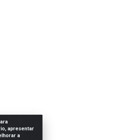
para
io, apresentar
elhorar a