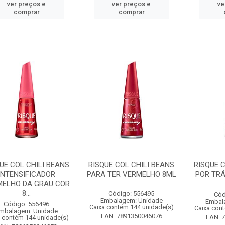
ver preços e
ver preços e
ve
comprar
comprar
UE COL CHILI BEANS
RISQUE COL CHILI BEANS
RISQUE C
INTENSIFICADOR
PARA TER VERMELHO 8ML
POR TRÁ
MELHO DA GRAU COR
8...
Código: 556495
Cód
Embalagem: Unidade
Embal
Código: 556496
Caixa contém 144 unidade(s)
Caixa con
mbalagem: Unidade
EAN: 7891350046076
EAN: 
 contém 144 unidade(s)