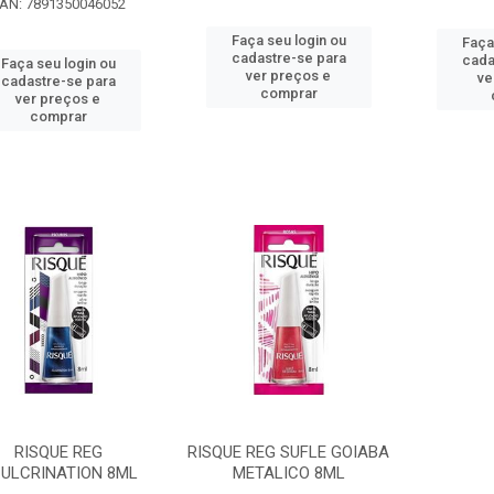
AN: 7891350046052
Faça seu login ou
Faça
cadastre-se para
cada
Faça seu login ou
ver preços e
ve
cadastre-se para
comprar
ver preços e
comprar
RISQUE REG
RISQUE REG SUFLE GOIABA
ULCRINATION 8ML
METALICO 8ML