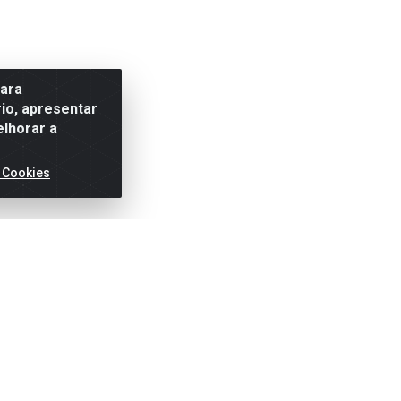
para
io, apresentar
elhorar a
 Cookies