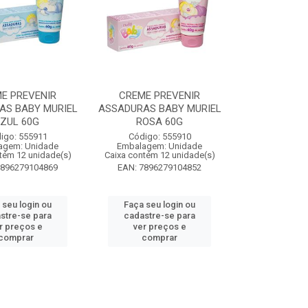
E PREVENIR
CREME PREVENIR
AS BABY MURIEL
ASSADURAS BABY MURIEL
ZUL 60G
ROSA 60G
igo: 555911
Código: 555910
agem: Unidade
Embalagem: Unidade
tém 12 unidade(s)
Caixa contém 12 unidade(s)
7896279104869
EAN: 7896279104852
 seu login ou
Faça seu login ou
stre-se para
cadastre-se para
r preços e
ver preços e
comprar
comprar