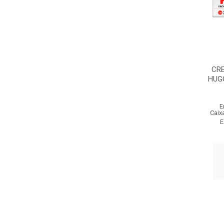
CR
HUG
E
Caix
E