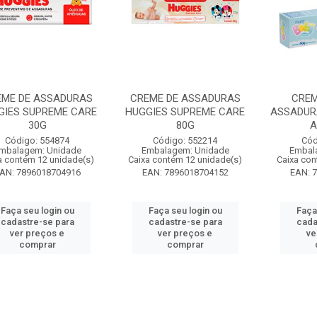
EME DE ASSADURAS
CREME DE ASSADURAS
CREM
GIES SUPREME CARE
HUGGIES SUPREME CARE
ASSADUR
30G
80G
A
Código: 554874
Código: 552214
Cód
mbalagem: Unidade
Embalagem: Unidade
Embal
a contém 12 unidade(s)
Caixa contém 12 unidade(s)
Caixa con
AN: 7896018704916
EAN: 7896018704152
EAN: 
Faça seu login ou
Faça seu login ou
Faça
cadastre-se para
cadastre-se para
cada
ver preços e
ver preços e
ve
comprar
comprar