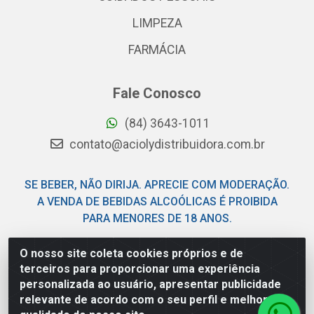
LIMPEZA
FARMÁCIA
Fale Conosco
(84) 3643-1011
contato@aciolydistribuidora.com.br
SE BEBER, NÃO DIRIJA. APRECIE COM MODERAÇÃO.
A VENDA DE BEBIDAS ALCOÓLICAS É PROIBIDA
PARA MENORES DE 18 ANOS.
O nosso site coleta cookies próprios e de
Acioly Distribuidora - Av Piloto Pereira Tim - Parque de
terceiros para proporcionar uma experiência
Exposições - Parnamirim/RN - CEP 59146-480 - CNPJ
personalizada ao usuário, apresentar publicidade
06.029.901/0001-92
relevante de acordo com o seu perfil e melhorar a