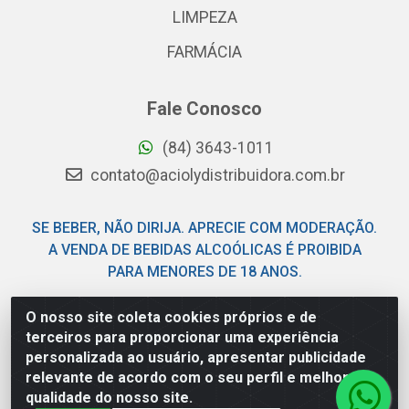
LIMPEZA
FARMÁCIA
Fale Conosco
(84) 3643-1011
contato@aciolydistribuidora.com.br
SE BEBER, NÃO DIRIJA. APRECIE COM MODERAÇÃO.
A VENDA DE BEBIDAS ALCOÓLICAS É PROIBIDA
PARA MENORES DE 18 ANOS.
O nosso site coleta cookies próprios e de
Acioly Distribuidora - Av Piloto Pereira Tim - Parque de
terceiros para proporcionar uma experiência
Exposições - Parnamirim/RN - CEP 59146-480 - CNPJ
personalizada ao usuário, apresentar publicidade
06.029.901/0001-92
relevante de acordo com o seu perfil e melhorar a
qualidade do nosso site.