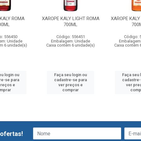
 KALY ROMA
XAROPE KALY LIGHT ROMA
XAROPE KALY
00ML
700ML
700
o: 556450
Código: 556451
Código: 
em: Unidade
Embalagem: Unidade
Embalagem:
ém 6 unidade(s)
Caixa contém 6 unidade(s)
Caixa contém 
eu login ou
Faça seu login ou
Faça seu 
re-se para
cadastre-se para
cadastre-
preços e
ver preços e
ver pre
mprar
comprar
comp
ofertas!