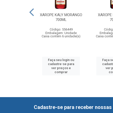
E KALY LIMÃO
XAROPE KALY MORANGO
XAROPE
700ML
700ML
7
digo: 556465
Código: 556449
Códig
agem: Unidade
Embalagem: Unidade
Embalag
ntém 6 unidade(s)
Caixa contém 6 unidade(s)
Caixa cont
 seu login ou
Faça seu login ou
Faça s
astre-se para
cadastre-se para
cadast
er preços e
ver preços e
ver 
comprar
comprar
co
Cadastre-se para receber nossas 