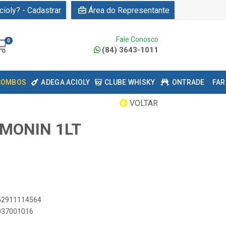
cioly? - Cadastrar
Área do Representante
Fale Conosco
0
(84) 3643-1011
COMBOS
ADEGA ACIOLY
CLUBE WHISKY
ONTRADE
FAR
VOLTAR
MONIN 1LT
052911114564
0037001016