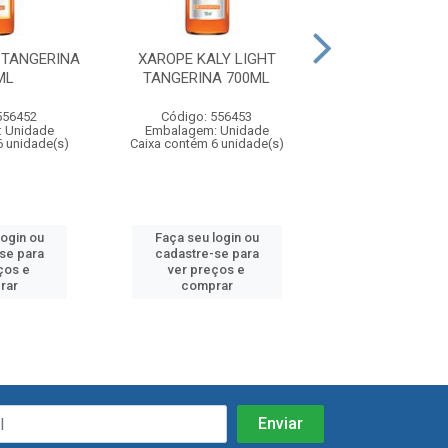
 TANGERINA
XAROPE KALY LIGHT
XAROPE KALY 
ML
TANGERINA 700ML
700ML
556452
Código: 556453
Código: 55
 Unidade
Embalagem: Unidade
Embalagem: U
6 unidade(s)
Caixa contém 6 unidade(s)
Caixa contém 6 u
login ou
Faça seu login ou
Faça seu log
se para
cadastre-se para
cadastre-se
ços e
ver preços e
ver preços
rar
comprar
compra