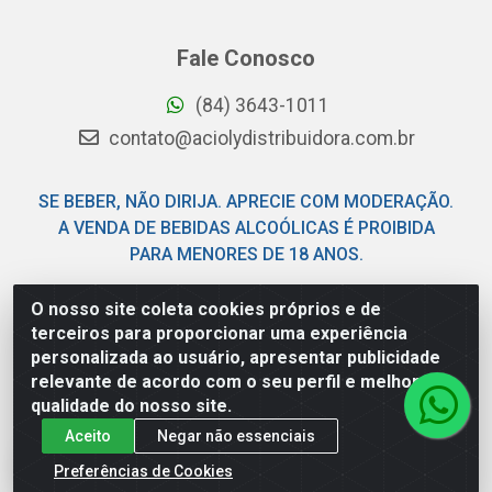
Fale Conosco
(84) 3643-1011
contato@aciolydistribuidora.com.br
SE BEBER, NÃO DIRIJA. APRECIE COM MODERAÇÃO.
A VENDA DE BEBIDAS ALCOÓLICAS É PROIBIDA
PARA MENORES DE 18 ANOS.
O nosso site coleta cookies próprios e de
Acioly Distribuidora - Av Piloto Pereira Tim - Parque de
terceiros para proporcionar uma experiência
Exposições - Parnamirim/RN - CEP 59146-480 - CNPJ
personalizada ao usuário, apresentar publicidade
06.029.901/0001-92
relevante de acordo com o seu perfil e melhorar a
qualidade do nosso site.
Aceito
Negar não essenciais
Preferências de Cookies