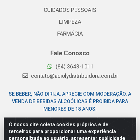
CUIDADOS PESSOAIS
LIMPEZA
FARMÁCIA
Fale Conosco
(84) 3643-1011
contato@aciolydistribuidora.com.br
SE BEBER, NÃO DIRIJA. APRECIE COM MODERAÇÃO. A
VENDA DE BEBIDAS ALCOÓLICAS É PROIBIDA PARA
MENORES DE 18 ANOS.
O nosso site coleta cookies próprios e de
Acioly Distribuidora - Av Piloto Pereira Tim - Parque de
terceiros para proporcionar uma experiência
Exposições - Parnamirim/RN - CEP 59146-480 - CNPJ
personalizada ao usuário, apresentar publicidade