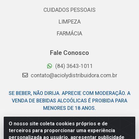
CUIDADOS PESSOAIS
LIMPEZA
FARMÁCIA
Fale Conosco
(84) 3643-1011
contato@aciolydistribuidora.com.br
SE BEBER, NÃO DIRIJA. APRECIE COM MODERAÇÃO. A
VENDA DE BEBIDAS ALCOÓLICAS É PROIBIDA PARA
MENORES DE 18 ANOS.
O nosso site coleta cookies próprios e de
Acioly Distribuidora - Av Piloto Pereira Tim - Parque de
terceiros para proporcionar uma experiência
Exposições - Parnamirim/RN - CEP 59146-480 - CNPJ
personalizada ao usuário, apresentar publicidade