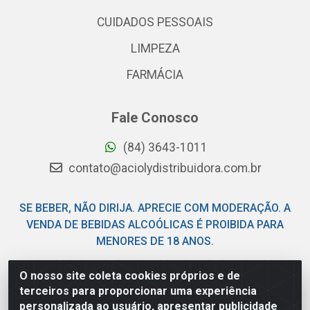
CUIDADOS PESSOAIS
LIMPEZA
FARMÁCIA
Fale Conosco
(84) 3643-1011
contato@aciolydistribuidora.com.br
SE BEBER, NÃO DIRIJA. APRECIE COM MODERAÇÃO. A
VENDA DE BEBIDAS ALCOÓLICAS É PROIBIDA PARA
MENORES DE 18 ANOS.
O nosso site coleta cookies próprios e de
Acioly Distribuidora - Av Piloto Pereira Tim - Parque de
terceiros para proporcionar uma experiência
Exposições - Parnamirim/RN - CEP 59146-480 - CNPJ
personalizada ao usuário, apresentar publicidade