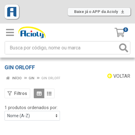
Baixe já o APP da Acioly
0
GIN ORLOFF
VOLTAR
INÍCIO
GIN
GIN ORLOFF
Filtros
1 produtos ordenados por: