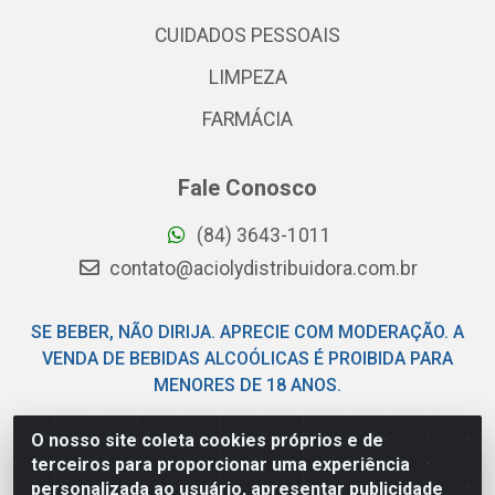
CUIDADOS PESSOAIS
LIMPEZA
FARMÁCIA
Fale Conosco
(84) 3643-1011
contato@aciolydistribuidora.com.br
SE BEBER, NÃO DIRIJA. APRECIE COM MODERAÇÃO. A
VENDA DE BEBIDAS ALCOÓLICAS É PROIBIDA PARA
MENORES DE 18 ANOS.
O nosso site coleta cookies próprios e de
Acioly Distribuidora - Av Piloto Pereira Tim - Parque de
terceiros para proporcionar uma experiência
Exposições - Parnamirim/RN - CEP 59146-480 - CNPJ
personalizada ao usuário, apresentar publicidade