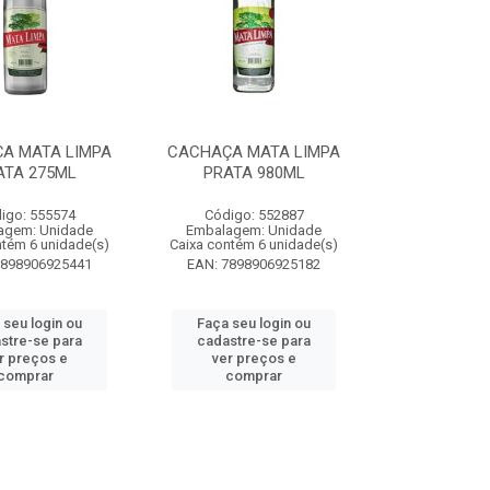
A MATA LIMPA
CACHAÇA MATA LIMPA
ATA 275ML
PRATA 980ML
igo: 555574
Código: 552887
agem: Unidade
Embalagem: Unidade
ntém 6 unidade(s)
Caixa contém 6 unidade(s)
7898906925441
EAN: 7898906925182
 seu login ou
Faça seu login ou
stre-se para
cadastre-se para
r preços e
ver preços e
comprar
comprar