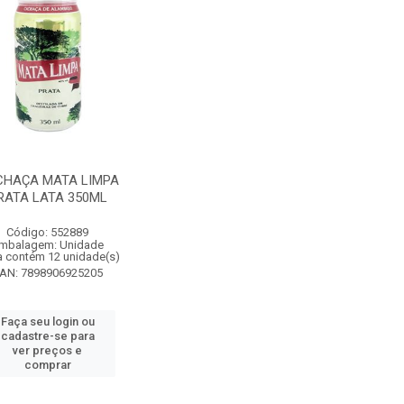
HAÇA MATA LIMPA
RATA LATA 350ML
Código: 552889
mbalagem: Unidade
a contém 12 unidade(s)
AN: 7898906925205
Faça seu login ou
cadastre-se para
ver preços e
comprar