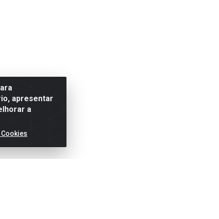
para
io, apresentar
elhorar a
 Cookies