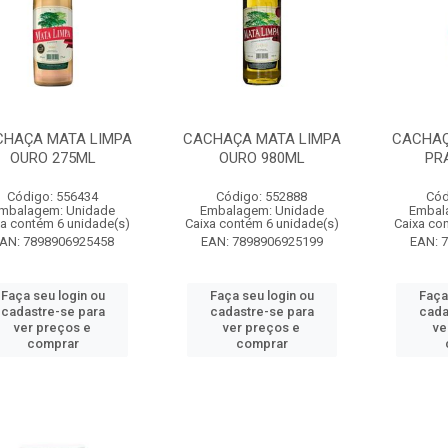
HAÇA MATA LIMPA
CACHAÇA MATA LIMPA
CACHAÇ
OURO 275ML
OURO 980ML
PR
Código: 556434
Código: 552888
Cód
mbalagem: Unidade
Embalagem: Unidade
Embal
xa contém 6 unidade(s)
Caixa contém 6 unidade(s)
Caixa co
AN: 7898906925458
EAN: 7898906925199
EAN: 
Faça seu login ou
Faça seu login ou
Faça
cadastre-se para
cadastre-se para
cada
ver preços e
ver preços e
ve
comprar
comprar