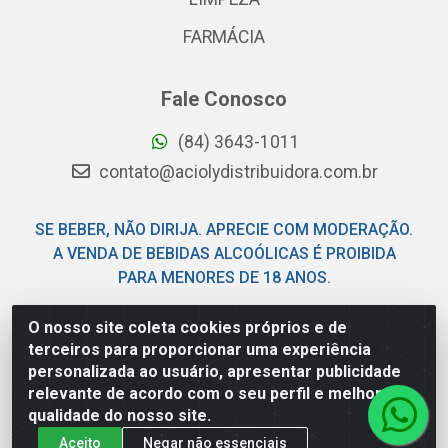
FARMÁCIA
Fale Conosco
(84) 3643-1011
contato@aciolydistribuidora.com.br
SE BEBER, NÃO DIRIJA. APRECIE COM MODERAÇÃO.
A VENDA DE BEBIDAS ALCOÓLICAS É PROIBIDA
PARA MENORES DE 18 ANOS.
O nosso site coleta cookies próprios e de
Acioly Distribuidora - Av Piloto Pereira Tim - Parque de
terceiros para proporcionar uma experiência
Exposições - Parnamirim/RN - CEP 59146-480 - CNPJ
personalizada ao usuário, apresentar publicidade
06.029.901/0001-92
relevante de acordo com o seu perfil e melhorar a
qualidade do nosso site.
Aceito
Negar não essenciais