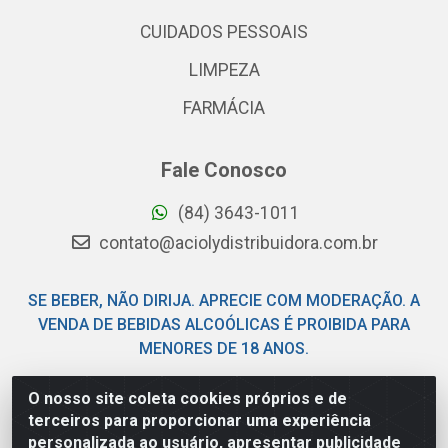
CUIDADOS PESSOAIS
LIMPEZA
FARMÁCIA
Fale Conosco
(84) 3643-1011
contato@aciolydistribuidora.com.br
SE BEBER, NÃO DIRIJA. APRECIE COM MODERAÇÃO. A
VENDA DE BEBIDAS ALCOÓLICAS É PROIBIDA PARA
MENORES DE 18 ANOS.
O nosso site coleta cookies próprios e de
Acioly Distribuidora - Av Piloto Pereira Tim - Parque de
terceiros para proporcionar uma experiência
Exposições - Parnamirim/RN - CEP 59146-480 - CNPJ
personalizada ao usuário, apresentar publicidade