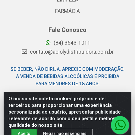
FARMÁCIA
Fale Conosco
(84) 3643-1011
contato@aciolydistribuidora.com.br
SE BEBER, NÃO DIRIJA. APRECIE COM MODERAÇÃO.
A VENDA DE BEBIDAS ALCOÓLICAS É PROIBIDA
PARA MENORES DE 18 ANOS.
O nosso site coleta cookies próprios e de
Acioly Distribuidora - Av Piloto Pereira Tim - Parque de
terceiros para proporcionar uma experiência
Exposições - Parnamirim/RN - CEP 59146-480 - CNPJ
personalizada ao usuário, apresentar publicidade
06.029.901/0001-92
relevante de acordo com o seu perfil e melhorar a
qualidade do nosso site.
Aceito
Negar não essenciais