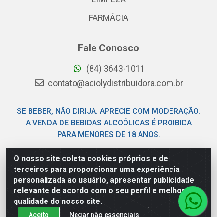
FARMÁCIA
Fale Conosco
(84) 3643-1011
contato@aciolydistribuidora.com.br
SE BEBER, NÃO DIRIJA. APRECIE COM MODERAÇÃO.
A VENDA DE BEBIDAS ALCOÓLICAS É PROIBIDA
PARA MENORES DE 18 ANOS.
O nosso site coleta cookies próprios e de
Acioly Distribuidora - Av Piloto Pereira Tim - Parque de
terceiros para proporcionar uma experiência
Exposições - Parnamirim/RN - CEP 59146-480 - CNPJ
personalizada ao usuário, apresentar publicidade
06.029.901/0001-92
relevante de acordo com o seu perfil e melhorar a
qualidade do nosso site.
Aceito
Negar não essenciais