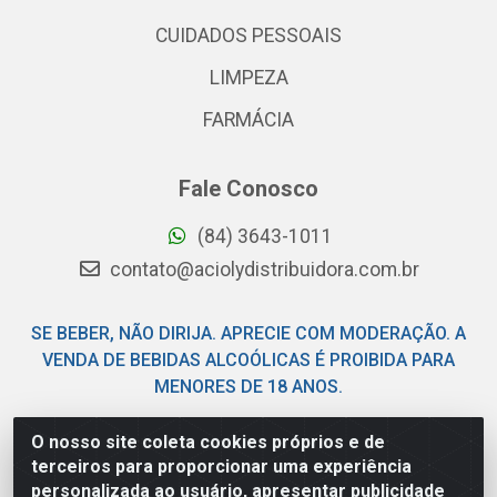
CUIDADOS PESSOAIS
LIMPEZA
FARMÁCIA
Fale Conosco
(84) 3643-1011
contato@aciolydistribuidora.com.br
SE BEBER, NÃO DIRIJA. APRECIE COM MODERAÇÃO. A
VENDA DE BEBIDAS ALCOÓLICAS É PROIBIDA PARA
MENORES DE 18 ANOS.
O nosso site coleta cookies próprios e de
Acioly Distribuidora - Av Piloto Pereira Tim - Parque de
terceiros para proporcionar uma experiência
Exposições - Parnamirim/RN - CEP 59146-480 - CNPJ
personalizada ao usuário, apresentar publicidade