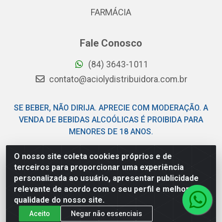
FARMÁCIA
Fale Conosco
(84) 3643-1011
contato@aciolydistribuidora.com.br
SE BEBER, NÃO DIRIJA. APRECIE COM MODERAÇÃO. A
VENDA DE BEBIDAS ALCOÓLICAS É PROIBIDA PARA
MENORES DE 18 ANOS.
O nosso site coleta cookies próprios e de
Acioly Distribuidora - Av Piloto Pereira Tim - Parque de
terceiros para proporcionar uma experiência
Exposições - Parnamirim/RN - CEP 59146-480 - CNPJ
personalizada ao usuário, apresentar publicidade
06.029.901/0001-92
relevante de acordo com o seu perfil e melhorar a
qualidade do nosso site.
Aceito
Negar não essenciais