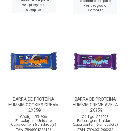
cadastre-se para
cadastre-se para
ver preços e
ver preços e
comprar
comprar
BARRA DE PROTEÍNA
BARRA DE PROTEÍNA
HUMMM COOKIES CREAM
HUMMM CREME AVELA
12X35G
12X35G
Código: 554906
Código: 554908
Embalagem: Unidade
Embalagem: Unidade
Caixa contém 6 unidade(s)
Caixa contém 6 unidade(s)
EAN: 7896001282186
EAN: 7896001200234