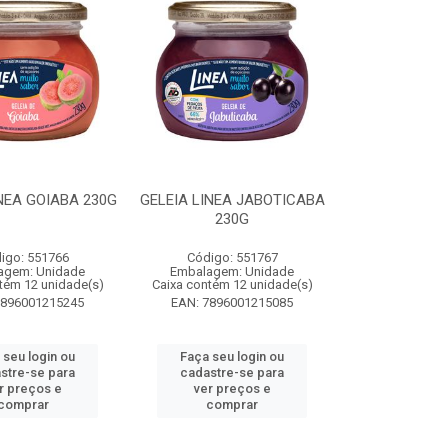
NEA GOIABA 230G
GELEIA LINEA JABOTICABA
230G
igo: 551766
Código: 551767
agem: Unidade
Embalagem: Unidade
tém 12 unidade(s)
Caixa contém 12 unidade(s)
7896001215245
EAN: 7896001215085
 seu login ou
Faça seu login ou
stre-se para
cadastre-se para
r preços e
ver preços e
comprar
comprar