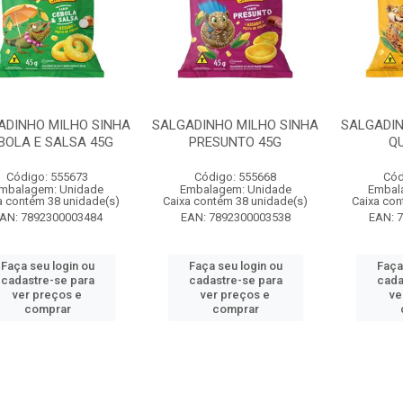
ADINHO MILHO SINHA
SALGADINHO MILHO SINHA
SALGADIN
BOLA E SALSA 45G
PRESUNTO 45G
QU
Código: 555673
Código: 555668
Cód
mbalagem: Unidade
Embalagem: Unidade
Embal
a contém 38 unidade(s)
Caixa contém 38 unidade(s)
Caixa con
AN: 7892300003484
EAN: 7892300003538
EAN: 
Faça seu login ou
Faça seu login ou
Faça
cadastre-se para
cadastre-se para
cada
ver preços e
ver preços e
ve
comprar
comprar