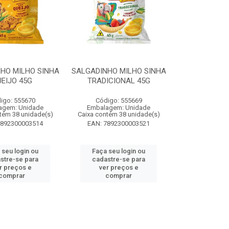
HO MILHO SINHA
SALGADINHO MILHO SINHA
EIJO 45G
TRADICIONAL 45G
igo: 555670
Código: 555669
agem: Unidade
Embalagem: Unidade
tém 38 unidade(s)
Caixa contém 38 unidade(s)
7892300003514
EAN: 7892300003521
 seu login ou
Faça seu login ou
stre-se para
cadastre-se para
r preços e
ver preços e
comprar
comprar