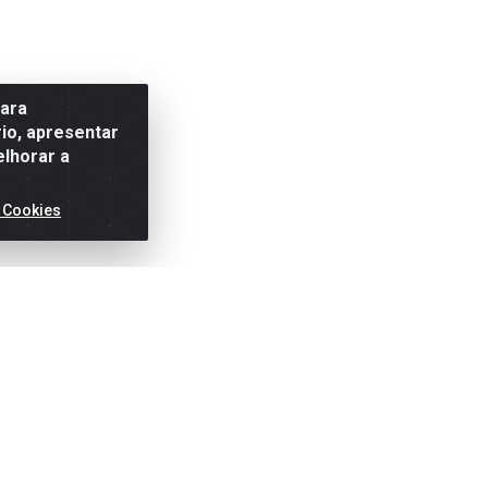
para
io, apresentar
elhorar a
 Cookies