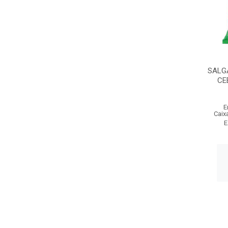
SALG
CE
E
Caix
E