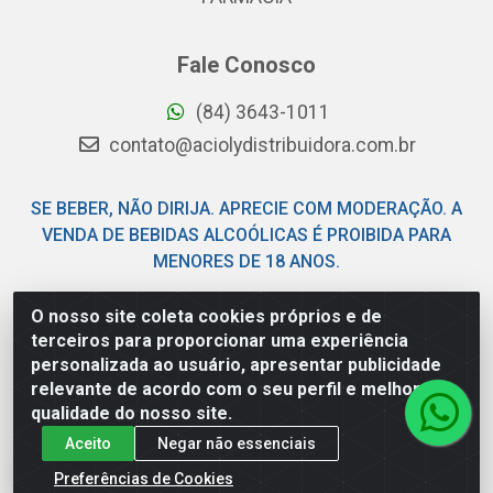
Fale Conosco
(84) 3643-1011
contato@aciolydistribuidora.com.br
SE BEBER, NÃO DIRIJA. APRECIE COM MODERAÇÃO. A
VENDA DE BEBIDAS ALCOÓLICAS É PROIBIDA PARA
MENORES DE 18 ANOS.
O nosso site coleta cookies próprios e de
Acioly Distribuidora - Av Piloto Pereira Tim - Parque de
terceiros para proporcionar uma experiência
Exposições - Parnamirim/RN - CEP 59146-480 - CNPJ
personalizada ao usuário, apresentar publicidade
06.029.901/0001-92
relevante de acordo com o seu perfil e melhorar a
qualidade do nosso site.
Aceito
Negar não essenciais
Preferências de Cookies