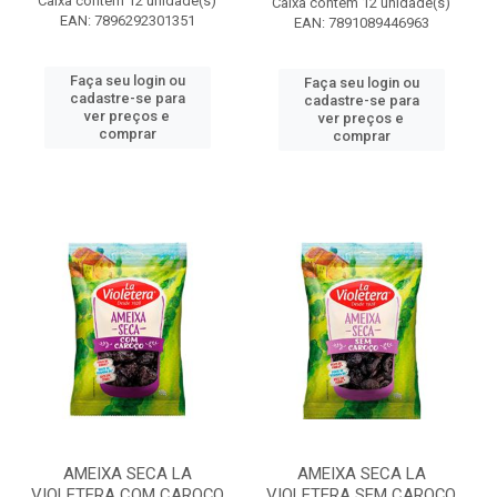
Caixa contém 12 unidade(s)
Caixa contém 12 unidade(s)
EAN: 7896292301351
EAN: 7891089446963
Faça seu login ou
Faça seu login ou
cadastre-se para
cadastre-se para
ver preços e
ver preços e
comprar
comprar
AMEIXA SECA LA
AMEIXA SECA LA
VIOLETERA COM CAROÇO
VIOLETERA SEM CAROÇO