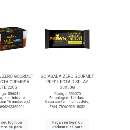
A ZERO GOURMET
GOIABADA ZERO GOURMET
ECTA CREMOSA
PREDILECTA DISPLAY
OTE 220G
30X30G
igo: 556041
Código: 556070
agem: Unidade
Embalagem: Unidade
tém 16 unidade(s)
Caixa contém 4 unidade(s)
7896292380004
EAN: 7896292318052
 seu login ou
Faça seu login ou
stre-se para
cadastre-se para