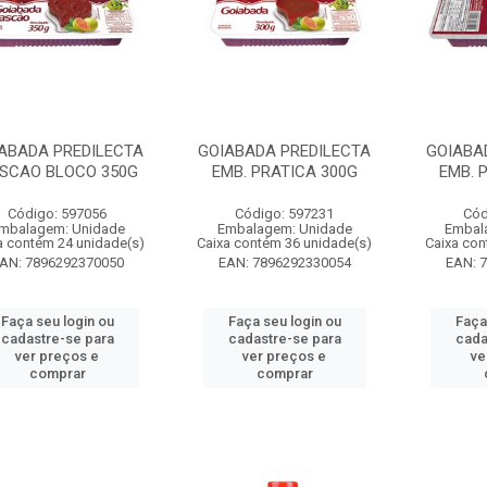
ABADA PREDILECTA
GOIABADA PREDILECTA
GOIABA
SCAO BLOCO 350G
EMB. PRATICA 300G
EMB. 
Código: 597056
Código: 597231
Cód
mbalagem: Unidade
Embalagem: Unidade
Embal
a contém 24 unidade(s)
Caixa contém 36 unidade(s)
Caixa con
AN: 7896292370050
EAN: 7896292330054
EAN: 
Faça seu login ou
Faça seu login ou
Faça
cadastre-se para
cadastre-se para
cada
ver preços e
ver preços e
ve
comprar
comprar