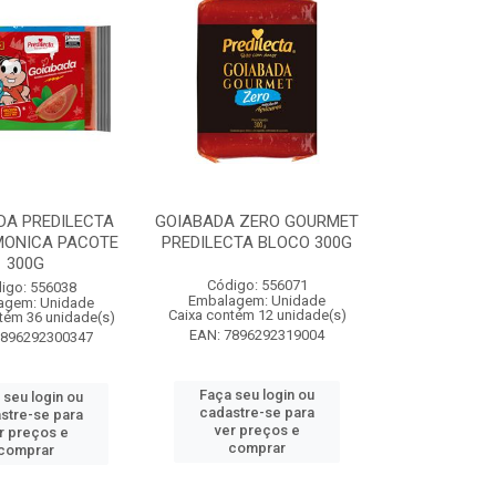
DA PREDILECTA
GOIABADA ZERO GOURMET
MONICA PACOTE
PREDILECTA BLOCO 300G
300G
Código: 556071
igo: 556038
Embalagem: Unidade
agem: Unidade
Caixa contém 12 unidade(s)
tém 36 unidade(s)
EAN: 7896292319004
7896292300347
Faça seu login ou
 seu login ou
cadastre-se para
stre-se para
ver preços e
r preços e
comprar
comprar