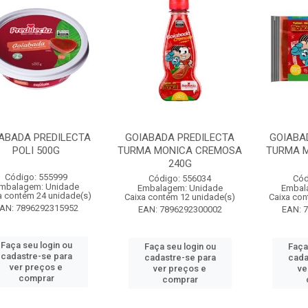
ABADA PREDILECTA
GOIABADA PREDILECTA
GOIABA
POLI 500G
TURMA MONICA CREMOSA
TURMA 
240G
Código: 555999
Código: 556034
Cód
mbalagem: Unidade
Embalagem: Unidade
Embal
a contém 24 unidade(s)
Caixa contém 12 unidade(s)
Caixa con
AN: 7896292315952
EAN: 7896292300002
EAN: 
Faça seu login ou
Faça seu login ou
Faça
cadastre-se para
cadastre-se para
cada
ver preços e
ver preços e
ve
comprar
comprar