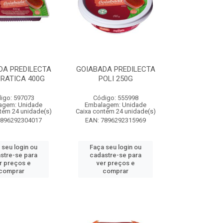
DA PREDILECTA
GOIABADA PREDILECTA
PRATICA 400G
POLI 250G
igo: 597073
Código: 555998
agem: Unidade
Embalagem: Unidade
tém 24 unidade(s)
Caixa contém 24 unidade(s)
7896292304017
EAN: 7896292315969
 seu login ou
Faça seu login ou
stre-se para
cadastre-se para
r preços e
ver preços e
comprar
comprar