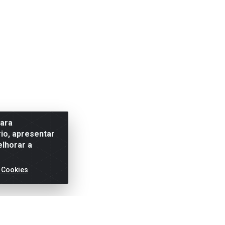
para
io, apresentar
elhorar a
 Cookies