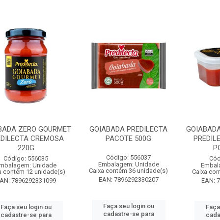
BADA ZERO GOURMET
GOIABADA PREDILECTA
GOIABAD
EDILECTA CREMOSA
PACOTE 500G
PREDIL
220G
P
Código: 556037
Código: 556035
Cód
Embalagem: Unidade
mbalagem: Unidade
Embal
Caixa contém 36 unidade(s)
a contém 12 unidade(s)
Caixa con
EAN: 7896292330207
AN: 7896292331099
EAN: 
Faça seu login ou
Faça seu login ou
Faça
cadastre-se para
cadastre-se para
cada