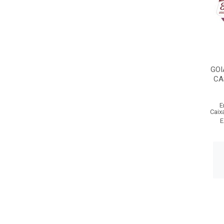
GOI
CA
E
Caix
E