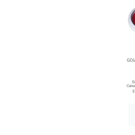
GOI
E
Caix
E