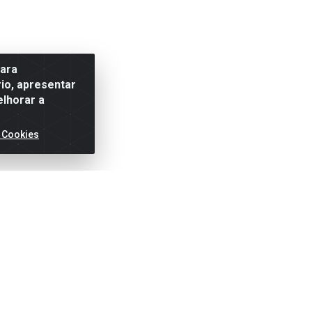
para
io, apresentar
elhorar a
 Cookies