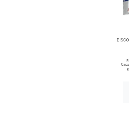
BISCO
E
Caix
E