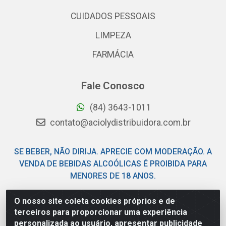
CUIDADOS PESSOAIS
LIMPEZA
FARMÁCIA
Fale Conosco
(84) 3643-1011
contato@aciolydistribuidora.com.br
SE BEBER, NÃO DIRIJA. APRECIE COM MODERAÇÃO. A
VENDA DE BEBIDAS ALCOÓLICAS É PROIBIDA PARA
MENORES DE 18 ANOS.
O nosso site coleta cookies próprios e de
Acioly Distribuidora - Av Piloto Pereira Tim - Parque de
terceiros para proporcionar uma experiência
Exposições - Parnamirim/RN - CEP 59146-480 - CNPJ
personalizada ao usuário, apresentar publicidade