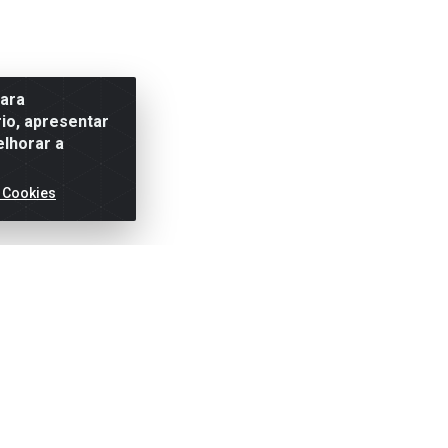
para
io, apresentar
elhorar a
 Cookies