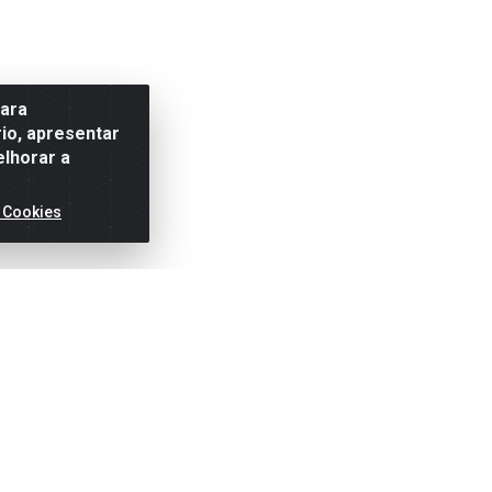
para
io, apresentar
elhorar a
 Cookies