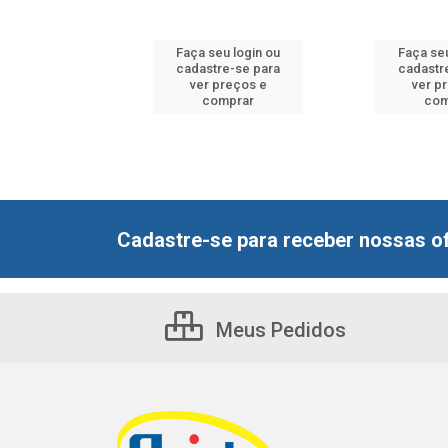
u login ou
Faça seu login ou
Faça seu
e-se para
cadastre-se para
cadastr
reços e
ver preços e
ver p
mprar
comprar
com
Cadastre-se para receber nossas of
Meus Pedidos