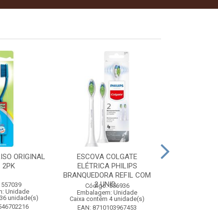
ISO ORIGINAL
ESCOVA COLGATE
PINHO SOL CI
 2PK
ELÉTRICA PHILIPS
1 
BRANQUEDORA REFIL COM
2 UNID...
 557039
Código:
Código: 556936
: Unidade
Embalagem
Embalagem: Unidade
36 unidade(s)
Caixa contém 
Caixa contém 4 unidade(s)
546702216
EAN: 7509
EAN: 8710103967453