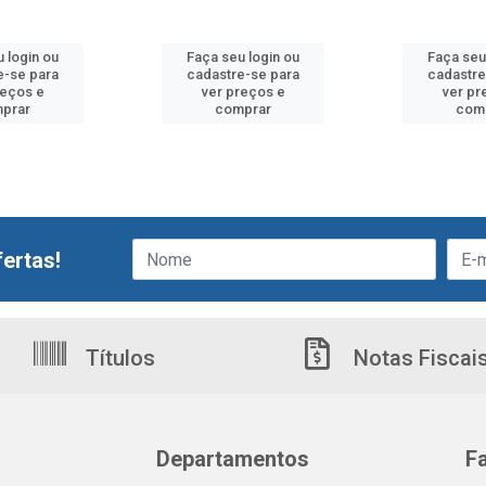
 login ou
Faça seu login ou
Faça seu
e-se para
cadastre-se para
cadastre
reços e
ver preços e
ver pr
prar
comprar
com
ertas!
Títulos
Notas Fiscai
Departamentos
F