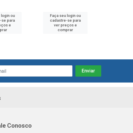
 login ou
Faça seu login ou
Faça seu 
-se para
cadastre-se para
cadastre
eços e
ver preços e
ver pr
prar
comprar
comp
s
ale Conosco