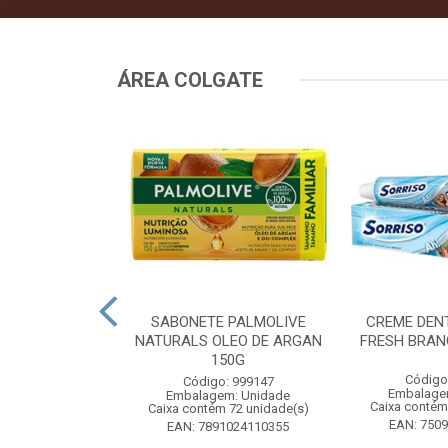
ÁREA COLGATE
TAL COLGATE
SABONETE PALMOLIVE
CREME DEN
HITENING 90G
NATURALS OLEO DE ARGAN
FRESH BRAN
COM 4UN
150G
Código
: 556964
Código: 999147
Embalage
m: Unidade
Embalagem: Unidade
Caixa contém
 12 unidade(s)
Caixa contém 72 unidade(s)
EAN: 750
9546685960
EAN: 7891024110355