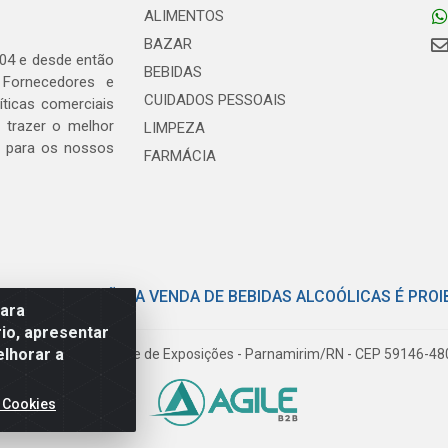
ALIMENTOS
BAZAR
04 e desde então
BEBIDAS
 Fornecedores e
CUIDADOS PESSOAIS
ticas comerciais
 trazer o melhor
LIMPEZA
, para os nossos
FARMÁCIA
E COM MODERAÇÃO. A VENDA DE BEBIDAS ALCOÓLICAS É PROI
para
io, apresentar
elhorar a
iloto Pereira Tim - Parque de Exposições - Parnamirim/RN - CEP 59146-4
 Cookies