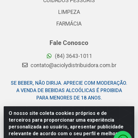
CUIDADOS PESSOAIS
LIMPEZA
FARMÁCIA
Fale Conosco
(84) 3643-1011
contato@aciolydistribuidora.com.br
SE BEBER, NÃO DIRIJA. APRECIE COM MODERAÇÃO.
A VENDA DE BEBIDAS ALCOÓLICAS É PROIBIDA
PARA MENORES DE 18 ANOS.
O nosso site coleta cookies próprios e de
Acioly Distribuidora - Av Piloto Pereira Tim - Parque de
terceiros para proporcionar uma experiência
Exposições - Parnamirim/RN - CEP 59146-480 - CNPJ
personalizada ao usuário, apresentar publicidade
06.029.901/0001-92
relevante de acordo com o seu perfil e melhorar a