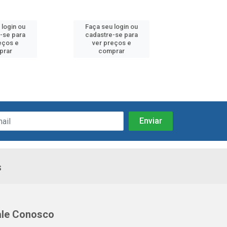
 login ou
Faça seu login ou
Faça seu 
-se para
cadastre-se para
cadastre
eços e
ver preços e
ver pr
prar
comprar
comp
s
ale Conosco