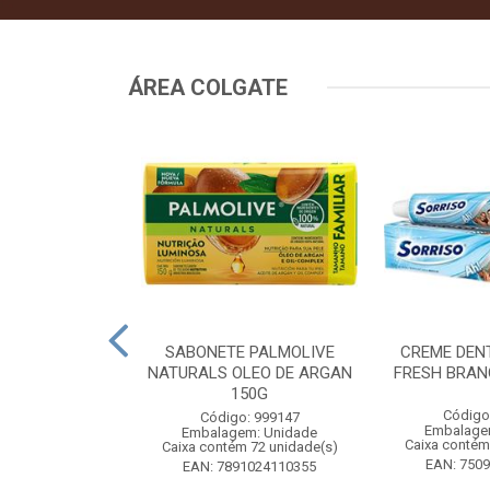
ÁREA COLGATE
TAL COLGATE
SABONETE PALMOLIVE
CREME DEN
HITENING 90G
NATURALS OLEO DE ARGAN
FRESH BRAN
COM 4UN
150G
Código
: 556964
Código: 999147
Embalage
m: Unidade
Embalagem: Unidade
Caixa contém
 12 unidade(s)
Caixa contém 72 unidade(s)
EAN: 750
9546685960
EAN: 7891024110355