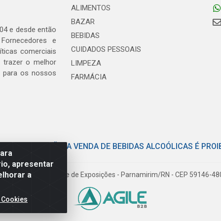
ALIMENTOS
BAZAR
04 e desde então
BEBIDAS
 Fornecedores e
CUIDADOS PESSOAIS
ticas comerciais
 trazer o melhor
LIMPEZA
, para os nossos
FARMÁCIA
E COM MODERAÇÃO. A VENDA DE BEBIDAS ALCOÓLICAS É PROI
para
io, apresentar
elhorar a
iloto Pereira Tim - Parque de Exposições - Parnamirim/RN - CEP 59146-4
 Cookies