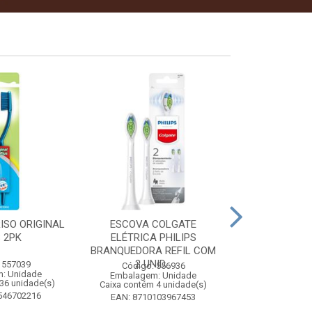
ISO ORIGINAL
ESCOVA COLGATE
PINHO SOL CI
 2PK
ELÉTRICA PHILIPS
1 
BRANQUEDORA REFIL COM
2 UNID...
 557039
Código:
Código: 556936
: Unidade
Embalagem
Embalagem: Unidade
36 unidade(s)
Caixa contém 
Caixa contém 4 unidade(s)
546702216
EAN: 7509
EAN: 8710103967453