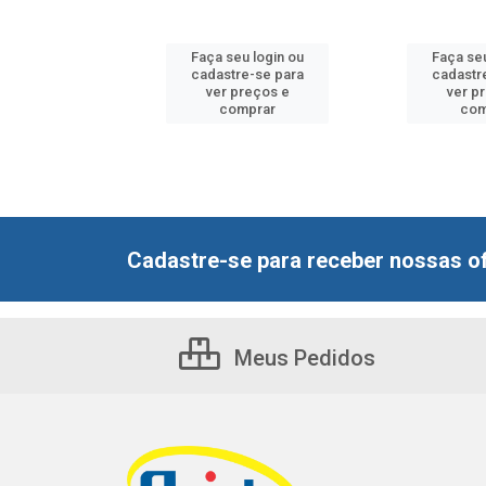
u login ou
Faça seu login ou
Faça seu
e-se para
cadastre-se para
cadastr
reços e
ver preços e
ver p
mprar
comprar
com
Cadastre-se para receber nossas of
Meus Pedidos