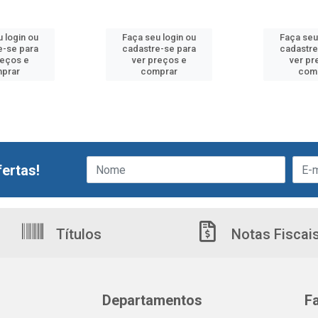
 login ou
Faça seu login ou
Faça seu
e-se para
cadastre-se para
cadastre
reços e
ver preços e
ver pr
prar
comprar
com
ertas!
Títulos
Notas Fiscai
Departamentos
F